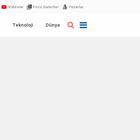
Videolar
Foto Galeriler
Yazarlar
Teknoloji
Dünya
rtın Zabıta Müdürlüğü, 2
lında sıkı denetimlerle ha
ti: 1.375 denetim sonucu