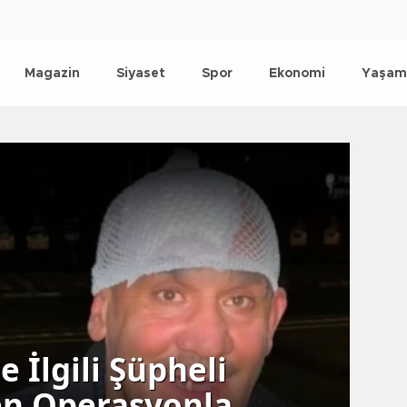
Magazin
Siyaset
Spor
Ekonomi
Yaşam
Ba
 İlgili Şüpheli
yı
len Operasyonla
et