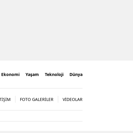
6.536 TL cezai işlem uygu
Ekonomi
Yaşam
Teknoloji
Dünya
TİŞİM
FOTO GALERİLER
VİDEOLAR