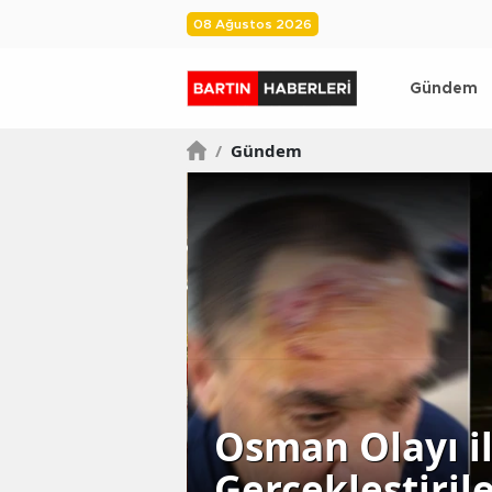
08 Ağustos 2026
Gündem
/
Gündem
2024
areket
Osman Olayı ile
unda
Gerçekleştiri