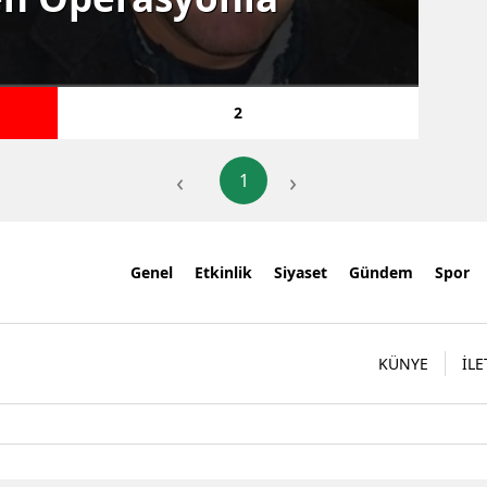
39
2
‹
›
1
Genel
Etkinlik
Siyaset
Gündem
Spor
KÜNYE
İLE