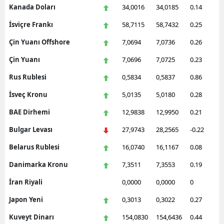
Kanada Doları
34,0016
34,0185
0.14
İsviçre Frankı
58,7115
58,7432
0.25
Çin Yuanı Offshore
7,0694
7,0736
0.26
Çin Yuanı
7,0696
7,0725
0.23
Rus Rublesi
0,5834
0,5837
0.86
İsveç Kronu
5,0135
5,0180
0.28
BAE Dirhemi
12,9838
12,9950
0.21
Bulgar Levası
27,9743
28,2565
-0.22
Belarus Rublesi
16,0740
16,1167
0.08
Danimarka Kronu
7,3511
7,3553
0.19
İran Riyali
0,0000
0,0000
0
Japon Yeni
0,3013
0,3022
0.27
Kuveyt Dinarı
154,0830
154,6436
0.44