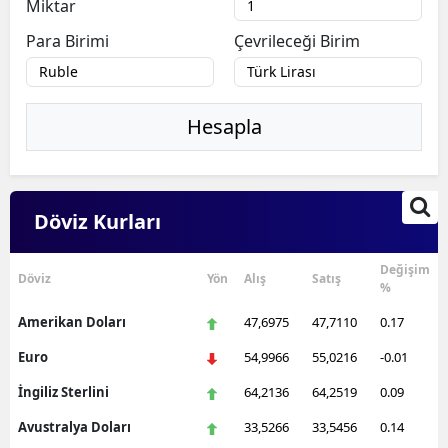
Miktar
Para Birimi
Çevrileceği Birim
Hesapla
Döviz Kurları
Değişim
Döviz
Yön
Alış
Satış
%
Amerikan Doları
47,6975
47,7110
0.17
Euro
54,9966
55,0216
-0.01
İngiliz Sterlini
64,2136
64,2519
0.09
Avustralya Doları
33,5266
33,5456
0.14