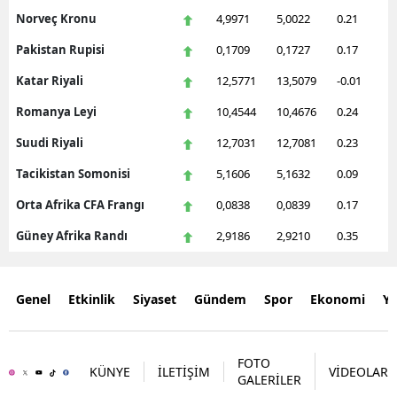
Norveç Kronu
4,9971
5,0022
0.21
Pakistan Rupisi
0,1709
0,1727
0.17
Katar Riyali
12,5771
13,5079
-0.01
Romanya Leyi
10,4544
10,4676
0.24
Suudi Riyali
12,7031
12,7081
0.23
Tacikistan Somonisi
5,1606
5,1632
0.09
Orta Afrika CFA Frangı
0,0838
0,0839
0.17
Güney Afrika Randı
2,9186
2,9210
0.35
Genel
Etkinlik
Siyaset
Gündem
Spor
Ekonomi
Y
FOTO
KÜNYE
İLETİŞİM
VİDEOLAR
GALERİLER